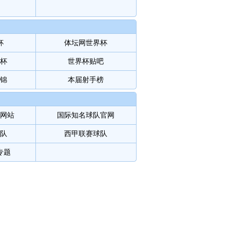
杯
体坛网世界杯
杯
世界杯贴吧
锦
本届射手榜
网站
国际知名球队官网
队
西甲联赛球队
专题