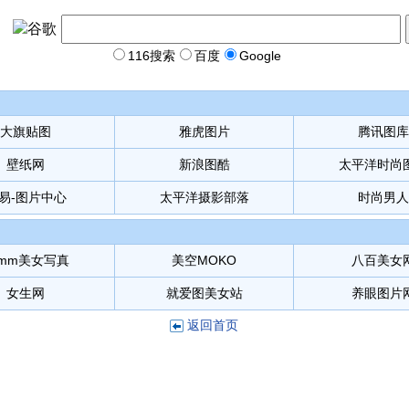
116搜索
百度
Google
大旗贴图
雅虎图片
腾讯图库
壁纸网
新浪图酷
太平洋时尚
易-图片中心
太平洋摄影部落
时尚男人
2mm美女写真
美空MOKO
八百美女
女生网
就爱图美女站
养眼图片
返回首页