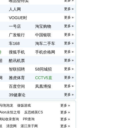
唯品会特卖
更多 »
人人网
更多 »
VOGUE时
更多 »
尚
一号店
淘宝购物
更多 »
广发银行
中国银联
更多 »
车168
淘车二手车
更多 »
游
搜狐手机
手机价格网
更多 »
居
酷讯机票
更多 »
智联招聘
58同城招
更多 »
网
雅虎体育
聘
CCTV5直
更多 »
百度空间
播
凤凰博报
更多 »
39健康论
更多 »
坛
玛/泡泡龙
做饭游戏
更多 »
Aion永恒之塔
反恐精英CS
更多 »
网站收录查询
PR查询
更多 »
航
清货网
湛江亲子网
更多 »