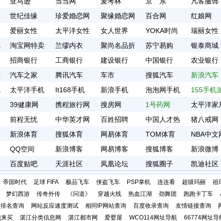
物
亚马逊
当当网
麦考林
京 东
凡客服饰
友
世纪佳缘
珍爱婚恋网
聚缘婚恋网
百合网
红娘网
性
爱丽女性
太平洋女性
女人世界
YOKA时尚
瑞丽女性
城
淘宝网特卖
兰缪内衣
聚尚名品折
苏宁易购
银泰商城
行
招商银行
工商银行
扣
建设银行
中国银行
农业银行
车
汽车之家
腾讯汽车
车市
搜狐汽车
新浪汽车
机
太平洋手机
It168手机
新浪手机
泡泡网手机
155手机
活
39健康网
携程旅行网
搜房网
1号药网
戏
太平洋家
聘
前程无忧
中华英才网
百姓招聘
中国人才热
猪八戒网
育
新浪体育
搜狐体育
网易体育
线
TOM体育
NBA中文
客
QQ空间
新浪博客
网易博客
搜狐博客
新浪微博
区
百度贴吧
天涯社区
凤凰论坛
搜狐圈子
凯迪社区
帝国时代
足球 FIFA
极品飞车
侠盗飞车
PSP掌机
连连看
超级玛丽
祖
梦幻西游
传奇外传
《问道》
穿越火线
热血江湖
劲舞团
跑跑卡丁车
字排名查询
网站反应速度测试
相同IP网站查询
百度收录查询
友情链接查询
我来买
湛江分类信息网
湛江都市网
爱婴屋
WCO114网址导航
66774网址导