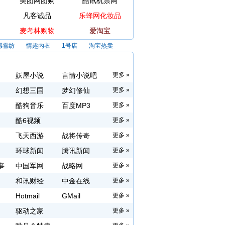
美团网团购
酷讯机票网
凡客诚品
乐蜂网化妆品
麦考林购物
爱淘宝
感雪纺
情趣内衣
1号店
淘宝热卖
妖屋小说
言情小说吧
更多 »
幻想三国
梦幻修仙
更多 »
酷狗音乐
百度MP3
更多 »
酷6视频
更多 »
飞天西游
战将传奇
更多 »
环球新闻
腾讯新闻
更多 »
事
中国军网
战略网
更多 »
和讯财经
中金在线
更多 »
Hotmail
GMail
更多 »
驱动之家
更多 »