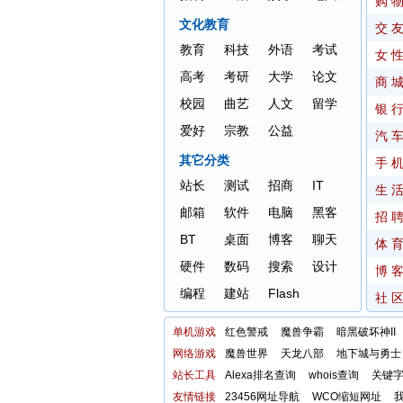
购 
文化教育
交 
教育
科技
外语
考试
女 
高考
考研
大学
论文
商 
校园
曲艺
人文
留学
银 
爱好
宗教
公益
汽 
其它分类
手 
站长
测试
招商
IT
生 
邮箱
软件
电脑
黑客
招 
BT
桌面
博客
聊天
体 
硬件
数码
搜索
设计
博 
编程
建站
Flash
社 
单机游戏
红色警戒
魔兽争霸
暗黑破坏神II
网络游戏
魔兽世界
天龙八部
地下城与勇士
站长工具
Alexa排名查询
whois查询
关键
友情链接
23456网址导航
WCO缩短网址