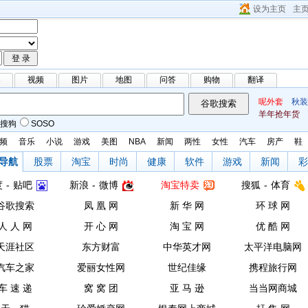
设为主页
主
3
视频
图片
地图
问答
购物
翻译
呢外套
秋装
羊年抢年货
搜狗
SOSO
频
音乐
小说
游戏
美图
NBA
新闻
两性
女性
汽车
房产
鞋
导航
股票
淘宝
时尚
健康
软件
游戏
新闻
彩
度
-
贴吧
新浪
-
微博
淘宝特卖
搜狐
-
体育
谷歌搜索
凤 凰 网
新 华 网
环 球 网
人 人 网
开 心 网
淘 宝 网
优 酷 网
天涯社区
东方财富
中华英才网
太平洋电脑网
汽车之家
爱丽女性网
世纪佳缘
携程旅行网
车 速 递
窝 窝 团
亚 马 逊
当当网商城