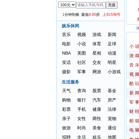
1
分钟到账 最低
9.85
折
上915淘号
娱乐休闲
音乐
视频
游戏
新闻
电影
小说
体育
足球
小 
NBA
美图
星相
动漫
游 
笑话
社区
交友
明星
音 
摄影
军事
网游
小游戏
视 
生活服务
酷 
天气
查询
股票
基金
新 
购物
银行
汽车
房产
军 
彩票
手机
健康
法律
财 
亲子
女性
两性
宠物
邮 
旅游
时尚
美食
通信
电 
招聘
生活
娱乐
地图