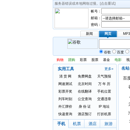
1
2
3
帐号：
邮箱：
密码：
新闻
网页
MP
谷歌
百度
购物
团购
彩票
股票
基金
电影
视
名站
实用工具
更多»
清 货 网
免费网盘
天气预报
百
网速测试
北京时间
万 年 历
彩票开奖
在线翻译
手机位置
列车时刻
公交查询
交通违章
外汇牌价
身 份 证
IP 地址
快递查询
酒店预订
打折机票
手机
机票
酒店
旅游