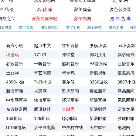
天 猫
珍爱婚恋网
银泰网上商城
赶 集 网
唯 品 会
名 鞋 库
聚美优品
梦芭莎女装
自然之宝
爱美的你来吧
苏宁易购
抢 年 货 啦
淘宝男装
淘宝女装
淘宝皇冠店
淘宝手机
淘宝鞋包
隐形文胸
性
说
新浪小说
起点中文
红袖言情
纵横小说
txt小说网
戏
小游戏
17173
弹弹堂
御剑江湖
飘渺仙剑
乐
谷歌音乐
一听音乐
酷我音乐
A8音乐网
巨鲸音乐
频
土豆网
奇艺高清
华录坞
新浪视频
搜狐高清
玩
4399小游
7k7k小游
赛尔号
3366游戏
3887小游
闻
戏
新浪新闻
戏
人民网
雅虎新闻
搜狐新闻
戏
网易新闻
事
中华网军事
铁血军事
环球军事
新浪军事
凤凰网军
经
东方财富网
腾讯财经
金融界
新浪财经
证券之星
箱
163邮箱
126邮箱
QQ邮箱
新浪邮箱
雅虎邮箱
脑
IT168电脑
太平洋电脑
中关村在线
天空软件
泡泡网