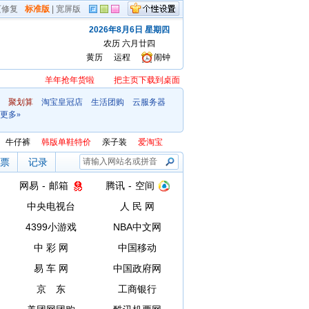
页修复
标准版
|
宽屏版
2026年8月6日 星期四
农历 六月廿四
黄历
运程
闹钟
羊年抢年货啦
把主页下载到桌面
聚划算
淘宝皇冠店
生活团购
云服务器
更多»
牛仔裤
韩版单鞋特价
亲子装
爱淘宝
票
记录
网易
-
邮箱
腾讯
-
空间
中央电视台
人 民 网
4399小游戏
NBA中文网
中 彩 网
中国移动
易 车 网
中国政府网
京 东
工商银行